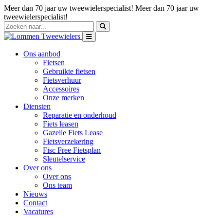
Meer dan 70 jaar uw tweewielerspecialist!
Meer dan 70 jaar uw
tweewielerspecialist!
Ons aanbod
Fietsen
Gebruikte fietsen
Fietsverhuur
Accessoires
Onze merken
Diensten
Reparatie en onderhoud
Fiets leasen
Gazelle Fiets Lease
Fietsverzekering
Fisc Free Fietsplan
Sleutelservice
Over ons
Over ons
Ons team
Nieuws
Contact
Vacatures