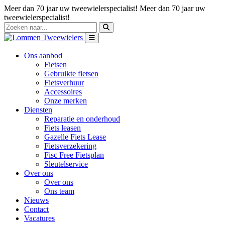
Meer dan 70 jaar uw tweewielerspecialist!
Meer dan 70 jaar uw
tweewielerspecialist!
Ons aanbod
Fietsen
Gebruikte fietsen
Fietsverhuur
Accessoires
Onze merken
Diensten
Reparatie en onderhoud
Fiets leasen
Gazelle Fiets Lease
Fietsverzekering
Fisc Free Fietsplan
Sleutelservice
Over ons
Over ons
Ons team
Nieuws
Contact
Vacatures