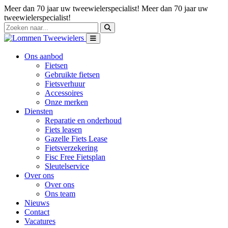
Meer dan 70 jaar uw tweewielerspecialist!
Meer dan 70 jaar uw
tweewielerspecialist!
Ons aanbod
Fietsen
Gebruikte fietsen
Fietsverhuur
Accessoires
Onze merken
Diensten
Reparatie en onderhoud
Fiets leasen
Gazelle Fiets Lease
Fietsverzekering
Fisc Free Fietsplan
Sleutelservice
Over ons
Over ons
Ons team
Nieuws
Contact
Vacatures